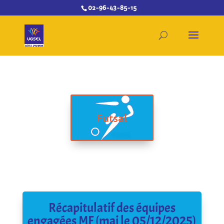
02-96-43-85-15
Futsal
Récapitulatif des équipes
engagées MF (maj le 05/12/2025)