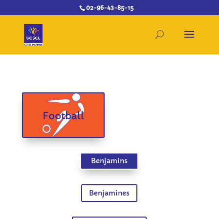
02-96-43-85-15
Football
Benjamins
Benjamines